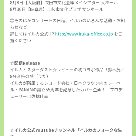
8月8日【大阪府】吹田市文化会館メイシアター 大ホール
8月30日【岐阜県】土岐市文化プラザ サンホール
◎そのほかコンサートの日程、イルカのいろんな活動・お知
らせなど
詳しくはイルカ公式HP
http://www.iruka-office.co.jp
をご
覧ください
☆配信Release
イルカとスターダスト☆レビューの初コラボ作品「鈴木茂／
8分音符の詩（うた）」
イルカが所属するレコード会社・日本クラウン内のレーベ
ル・PANAMの設立55周年を記念したカバー企画！ プロデ
ューサーは佐橋佳幸
☆イルカ公式YouTubeチャンネル「イルカのフォークな生