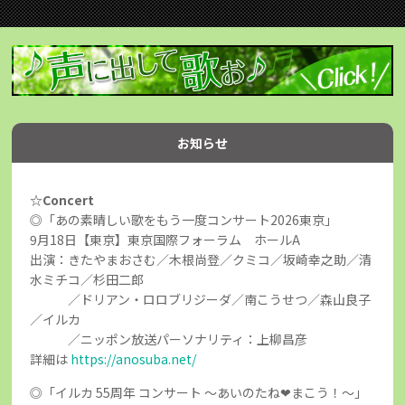
お知らせ
☆Concert
◎「あの素晴しい歌をもう一度コンサート2026東京」
9月18日【東京】東京国際フォーラム ホールA
出演：きたやまおさむ／木根尚登／クミコ／坂崎幸之助／清
水ミチコ／杉田二郎
／ドリアン・ロロブリジーダ／南こうせつ／森山良子
／イルカ
／ニッポン放送パーソナリティ：上柳昌彦
詳細は
https://anosuba.net/
◎「イルカ 55周年 コンサート ～あいのたね❤まこう！～」