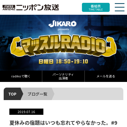
番組表
TIME TABLE
パーソナリティ
radikoで聴く
メールを送る
出演者
TOP
ブログ一覧
2019.07.16
夏休みの宿題はいつも忘れてやらなかった。#9