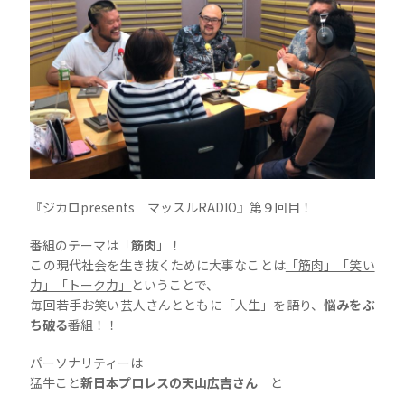
『ジカロpresents マッスルRADIO』第９回目！
番組のテーマは「
筋肉
」！
この現代社会を生き抜くために大事なことは
「筋肉」「笑い
力」「トーク力」
ということで、
毎回若手お笑い芸人さんとともに「人生」を語り、
悩みをぶ
ち破る
番組！！
パーソナリティーは
猛牛こと
新日本プロレスの天山広吉さん
と