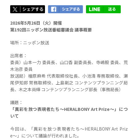
2026年5月26日（火）開催
第192回ニッポン放送番組審議会 議事概要
場所：ニッポン放送
出席者：
委員）山本一力 委員長、山口香 副委員長、寺嶋毅 委員、荒
木治彦 委員
放送局）檜原麻希 代表取締役社長、小池清 専務取締役、瀬
尾伊知郎 常務取締役、上島剛之 コンテンツプランニング局
長、木之本尚輝 コンテンツプランニング部長（事務局長）
議題：
「異彩を放つ表現者たち〜HERALBONY Art Prize〜」につ
いて
今回は、「異彩を放つ表現者たち〜HERALBONY Art Priz
e〜」について議論が行われました。