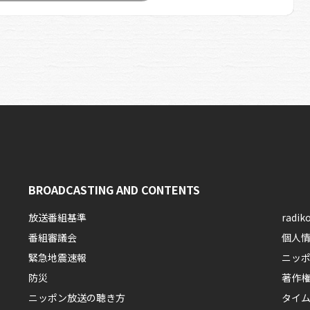
BROADCASTING AND CONTENTS
放送番組基準
rad
番組審議会
個人
緊急地震速報
ニッ
防災
著作
ニッポン放送の聴き方
タイ