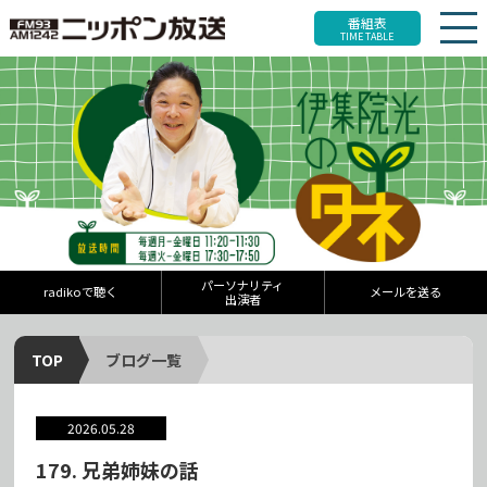
番組表
TIME TABLE
パーソナリティ
radikoで聴く
メールを送る
出演者
TOP
ブログ一覧
2026.05.28
179. 兄弟姉妹の話