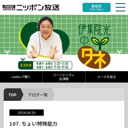
番組表
TIME TABLE
パーソナリティ
radikoで聴く
メールを送る
出演者
TOP
ブログ一覧
2024.04.29
107. ちょい特殊能力