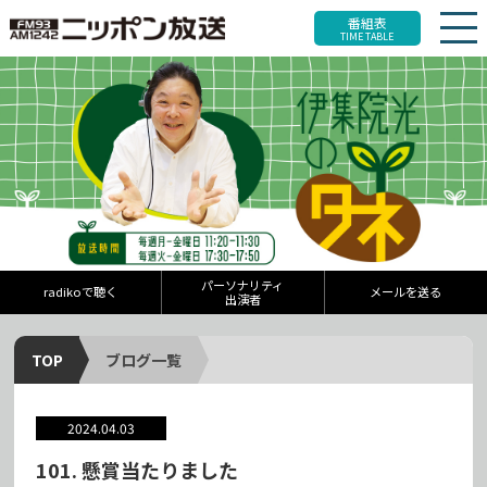
番組表
TIME TABLE
パーソナリティ
radikoで聴く
メールを送る
出演者
TOP
ブログ一覧
2024.04.03
101. 懸賞当たりました