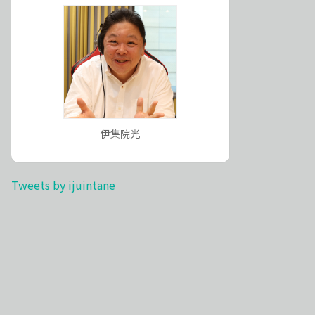
伊集院光
Tweets by ijuintane