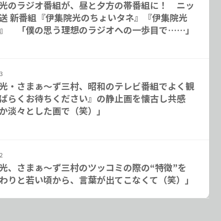
光のラジオ番組が、昼と夕方の帯番組に！ ニッ
送 新番組『伊集院光のちょいタネ』『伊集院光
』 「僕の思う理想のラジオへの一歩目で……」
3
光・さまぁ～ず三村、昭和のテレビ番組でよく観
ばらくお待ちください』の静止画を懐古し共感
か淡々とした画で（笑）」
2
光、さまぁ～ず三村のツッコミの際の“特徴”を
わりと若い頃から、言葉が出てこなくて（笑）」