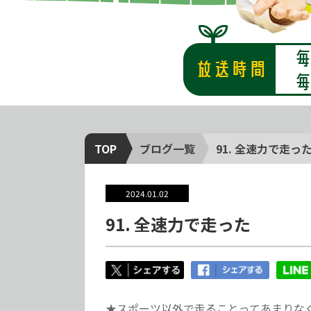
TOP
ブログ一覧
91. 全速力で走っ
2024.01.02
91. 全速力で走った
★スポーツ以外で走ることってあまりな