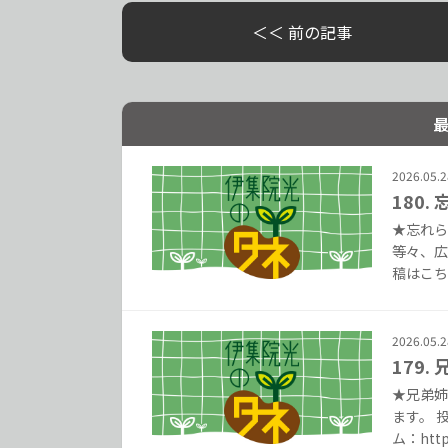
＜＜ 前の記事
2026.05.2
180
★忘れら
等々、広
稿はこちら
2026.05.2
179.
★兄弟姉
ます。 
ム：https: