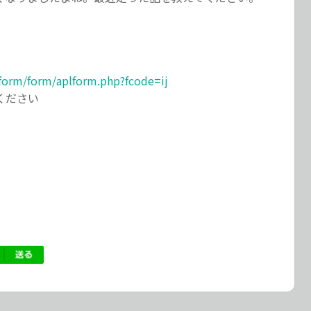
lform/form/aplform.php?fcode=ij
ください