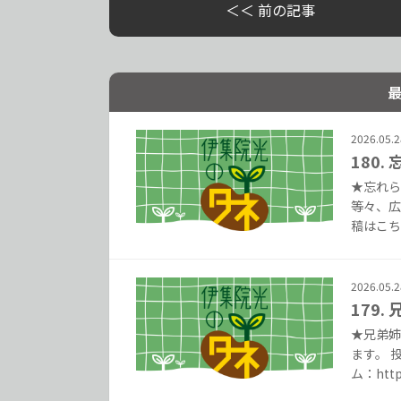
＜＜ 前の記事
2026.05.2
180
★忘れら
等々、広
稿はこちら
2026.05.2
179.
★兄弟姉
ます。 
ム：https: