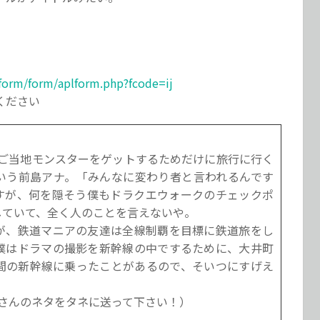
lform/form/aplform.php?fcode=ij
ください
のご当地モンスターをゲットするためだけに旅行に行く
いう前島アナ。「みんなに変わり者と言われるんです
すが、何を隠そう僕もドラクエウォークのチェックポ
していて、全く人のことを言えないや。
が、鉄道マニアの友達は全線制覇を目標に鉄道旅をし
、僕はドラマの撮影を新幹線の中でするために、大井町
間の新幹線に乗ったことがあるので、そいつにすげえ
さんのネタをタネに送って下さい！）