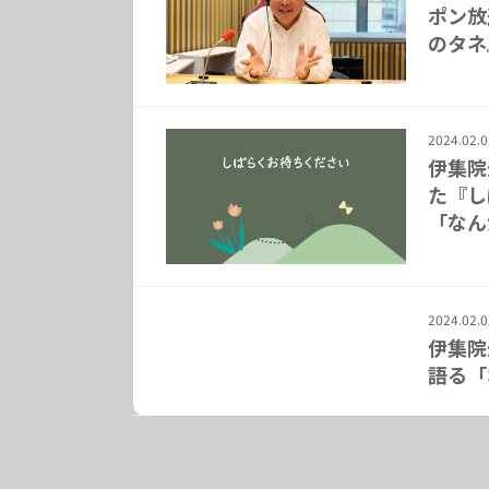
ポン放
のタネ
2024.02.0
伊集院
た『し
「なん
2024.02.0
伊集院
語る「