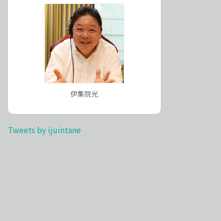
伊集院光
Tweets by ijuintane