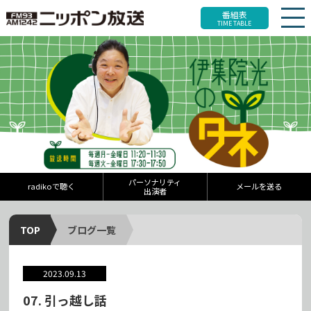
番組表
TIME TABLE
パーソナリティ
radikoで聴く
メールを送る
出演者
TOP
ブログ一覧
2023.09.13
07. 引っ越し話