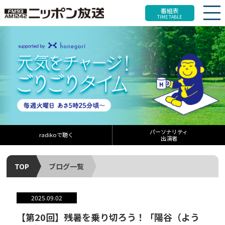
番組表
TIME TABLE
パーソナリティ
radikoで聴く
出演者
TOP
ブログ一覧
2025.09.02
【第20回】残暑を乗り切ろう！「陽谷（よう