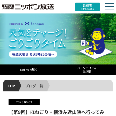
番組表
TIME TABLE
パーソナリティ
radikoで聴く
出演者
TOP
ブログ一覧
2025.06.03
【第9回】ほねごり・横浜左近山院へ行ってみ