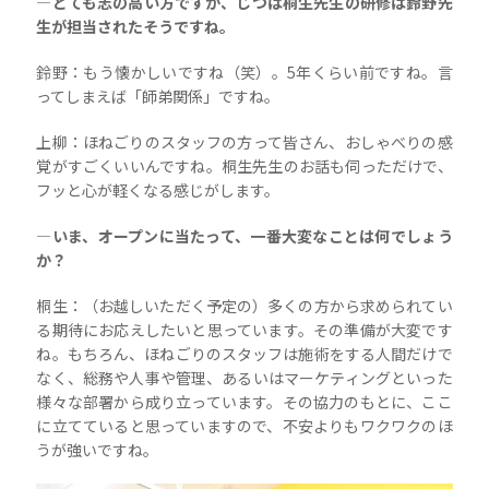
―とても志の高い方ですが、じつは桐生先生の研修は鈴野先
生が担当されたそうですね。
鈴野：もう懐かしいですね（笑）。5年くらい前ですね。言
ってしまえば「師弟関係」ですね。
上柳：ほねごりのスタッフの方って皆さん、おしゃべりの感
覚がすごくいいんですね。桐生先生のお話も伺っただけで、
フッと心が軽くなる感じがします。
―いま、オープンに当たって、一番大変なことは何でしょう
か？
桐生：（お越しいただく予定の）多くの方から求められてい
る期待にお応えしたいと思っています。その準備が大変です
ね。もちろん、ほねごりのスタッフは施術をする人間だけで
なく、総務や人事や管理、あるいはマーケティングといった
様々な部署から成り立っています。その協力のもとに、ここ
に立てていると思っていますので、不安よりもワクワクのほ
うが強いですね。