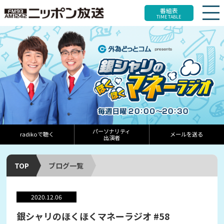
番組表
TIME TABLE
パーソナリティ
radikoで聴く
メールを送る
出演者
TOP
ブログ一覧
2020.12.06
銀シャリのほくほくマネーラジオ #58