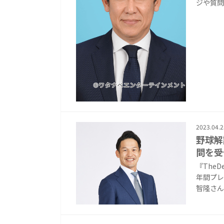
ジや質問
2023.04.2
野球解
問を受
『The
年間プレ
智隆さん