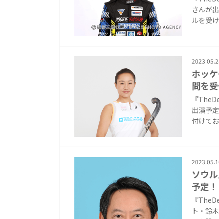
さんが出
ルを受け付
2023.05.2
ホッケ
問を受
『The
出演予定
付けており
2023.05.1
ソウル
予定！
『The
ト・鈴木