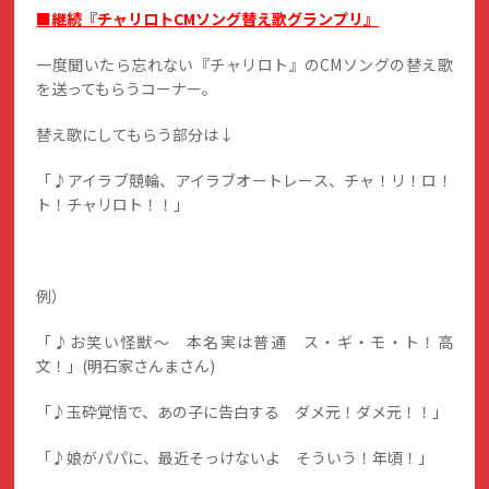
■継続『チャリロトCMソング替え歌グランプリ』
一度聞いたら忘れない『チャリロト』のCMソングの替え歌
を送ってもらうコーナー。
替え歌にしてもらう部分は↓
「♪アイラブ競輪、アイラブオートレース、チャ！リ！ロ！
ト！チャリロト！！」
例）
「♪お笑い怪獣～ 本名実は普通 ス・ギ・モ・ト！高
文！」(明石家さんまさん)
「♪玉砕覚悟で、あの子に告白する ダメ元！ダメ元！！」
「♪娘がパパに、最近そっけないよ そういう！年頃！」