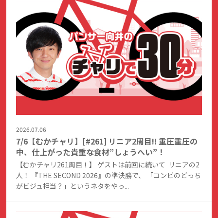
2026.07.06
7/6【むかチャリ】[#261] リニア2周目!! 重圧重圧の
中、仕上がった貴重な食材”しょうへい”！
【むかチャリ261周目！】 ゲストは前回に続いて リニアの2
人！ 『THE SECOND 2026』の準決勝で、 「コンビのどっち
がビジュ担当？」というネタをやっ...