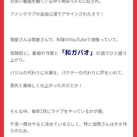
お笑い番組を観ている中で明菜’sメモに記され、
ファンクラブの追加公演でアサインされたそう！
賀屋さんは賀屋さんで、料理のYouTubeで頑張っていて、
「和ガパオ」
収録前に、番組の作家と
の話でひと盛り
上がり。
バジルの代わりに大葉を、パクチーの代わりに芹をいれて、
意外と美味しく仕上がったのだとか！
そんな中、毎年1月にライブをやっているかが屋。
干支一周分やると決めているらしく、特に加賀さんはネタ作
りのため、