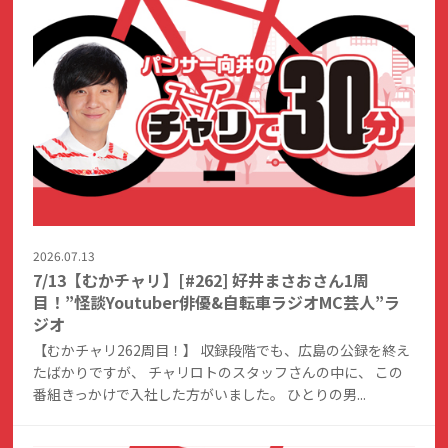
2026.07.13
7/13【むかチャリ】[#262] 好井まさおさん1周
目！”怪談Youtuber俳優&自転車ラジオMC芸人”ラ
ジオ
【むかチャリ262周目！】 収録段階でも、広島の公録を終え
たばかりですが、 チャリロトのスタッフさんの中に、 この
番組きっかけで入社した方がいました。 ひとりの男...