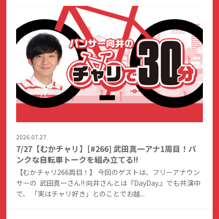
2026.07.27
7/27【むかチャリ】[#266] 武田真一アナ1周目！パ
ンクな自転車トークを組み立てる!!
【むかチャリ266周目！】 今回のゲストは、フリーアナウン
サーの 武田真一さん!! 向井さんとは『DayDay.』でも共演中
で、 「実はチャリ好き」とのことでお越...