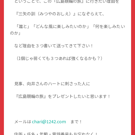
ということで、この『広島競輪の旅』に行きたい理由を
『三矢の訓（みつやのおしえ）』になぞらえて、
「誰と」「どんな風に楽しみたいのか」「何を楽しみたい
のか」
など理由を３つ書いて送ってきて下さい！
（1個じゃ弱くても３つあれば強くなるかも？）
見事、向井さんのハートに刺さった人に
『広島競輪の旅』をプレゼントしたいと思います！
メールは
chari@1242.com
まで！
住所・氏名・年齢・電話番号もお忘れなく！