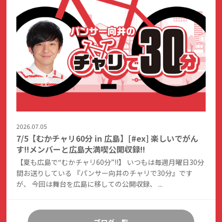
2026.07.05
7/5【むかチャリ60分 in 広島】[#ex] 楽しいでがん
す!!メンバーと広島大満喫公開収録!!
【夏も広島で“むかチャリ60分”!!】 いつもは毎週月曜日30分
間お送りしている 『パンサー向井のチャリで30分』です
が、 今回は舞台を広島に移しての公開収録、 ...
ブログ一覧