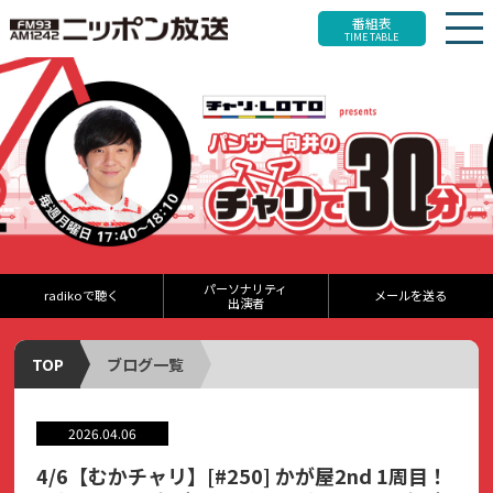
番組表
TIME TABLE
パーソナリティ
radikoで聴く
メールを送る
出演者
TOP
ブログ一覧
2026.04.06
4/6【むかチャリ】[#250] かが屋2nd 1周目！