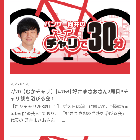
2026.07.20
7/20【むかチャリ】[#263] 好井まさおさん2周目!!チ
ャリ談を浴びる会！
【むかチャリ263周目！】 ゲストは前回に続いて、“怪談You
tuber俳優芸人”であり、 『好井まさおの怪談を浴びる会』
代表の 好井まさおさん！ ...