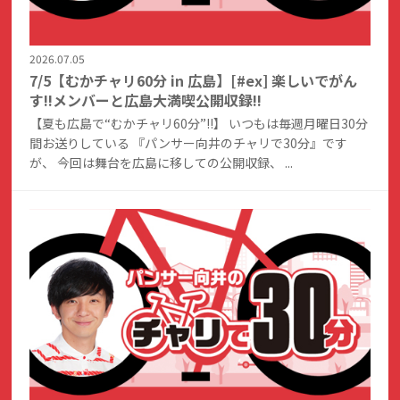
2026.07.05
7/5【むかチャリ60分 in 広島】[#ex] 楽しいでがん
す!!メンバーと広島大満喫公開収録!!
【夏も広島で“むかチャリ60分”!!】 いつもは毎週月曜日30分
間お送りしている 『パンサー向井のチャリで30分』です
が、 今回は舞台を広島に移しての公開収録、 ...