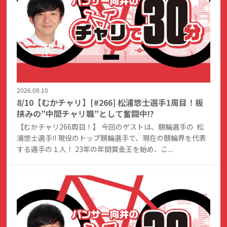
2026.08.10
8/10【むかチャリ】[#266] 松浦悠士選手1周目！板
挟みの”中間チャリ職”として奮闘中!?
【むかチャリ266周目！】 今回のゲストは、競輪選手の 松
浦悠士選手!! 現役のトップ競輪選手で、現在の競輪界を代表
する選手の１人！ 23年の年間賞金王を始め、こ...