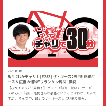
2026.05.04
5/4【むかチャリ】[#253] ザ・ギース2周目!!熟成ギ
ース＆広島の怪物”フランケン尾関”伝説
【むかチャリ253周目！】 ゲストは前回に続いて ザ・ギー
スの2人！ 前回、尾関さんが最悪ということはわかったんで
すが、 そんな中、最近のザ・ギースっぽい取り組み...