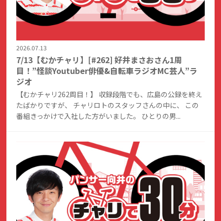
2026.07.13
7/13【むかチャリ】[#262] 好井まさおさん1周
目！”怪談Youtuber俳優&自転車ラジオMC芸人”ラ
ジオ
【むかチャリ262周目！】 収録段階でも、広島の公録を終え
たばかりですが、 チャリロトのスタッフさんの中に、 この
番組きっかけで入社した方がいました。 ひとりの男...