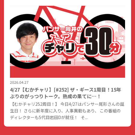
2026.04.27
4/27【むかチャリ】[#252] ザ・ギース1周目！15年
ぶりのがっつりトーク。熟成の果てに…！
【むかチャリ252周目！】 今日4/27はパンサー尾形さんの誕
生日！ さらに新年度に入り、人事異動もあり、 この番組の
ディレクターも5代目岩田Dが就任！ そ...