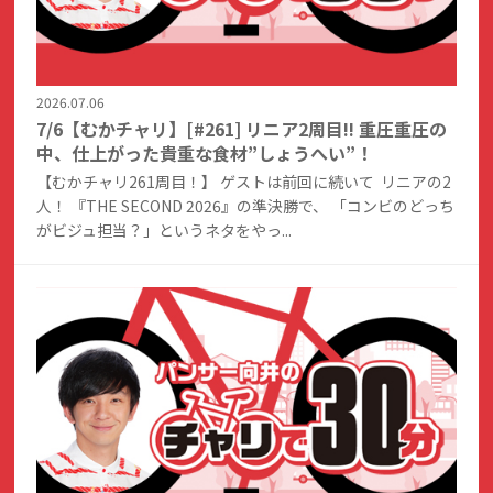
2026.07.06
7/6【むかチャリ】[#261] リニア2周目!! 重圧重圧の
中、仕上がった貴重な食材”しょうへい”！
【むかチャリ261周目！】 ゲストは前回に続いて リニアの2
人！ 『THE SECOND 2026』の準決勝で、 「コンビのどっち
がビジュ担当？」というネタをやっ...