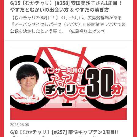
6/15【むかチャリ】[#258] 安田美沙子さん1周目！
やすだとむかいの出会い方 & やすだの漕ぎ方
【むかチャリ258周目！】 4月・5月は、広島競輪場がある
『アーバンサイクルパーク（アバサ）』の開業や アバサでの
公録も決定したという事で、 『広島盛り上げスペ...
2026.06.08
6/8【むかチャリ】[#257] 豪快キャプテン2周目!!