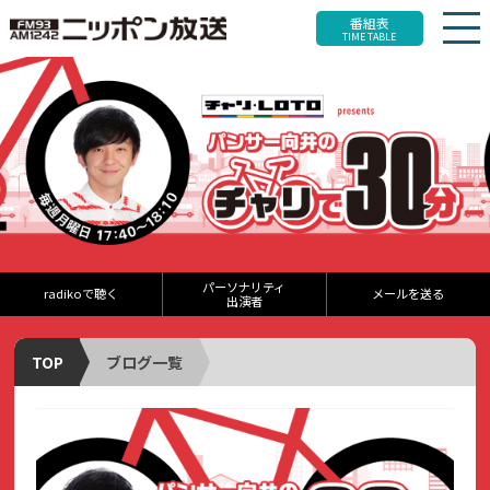
番組表
TIME TABLE
パーソナリティ
radikoで聴く
メールを送る
出演者
TOP
ブログ一覧