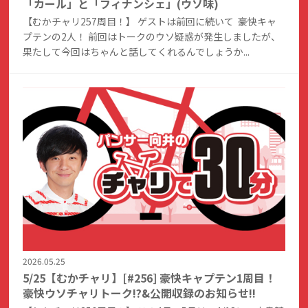
「カール」と「フィナンシェ」(ウソ味)
【むかチャリ257周目！】 ゲストは前回に続いて 豪快キャ
プテンの2人！ 前回はトークのウソ疑惑が発生しましたが、
果たして今回はちゃんと話してくれるんでしょうか...
2026.05.25
5/25【むかチャリ】[#256] 豪快キャプテン1周目！
豪快ウソチャリトーク!?&公開収録のお知らせ!!