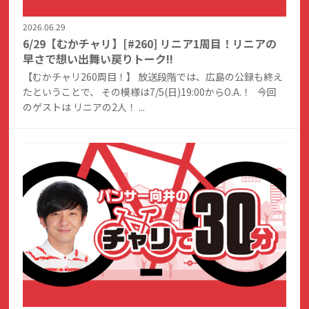
2026.06.29
6/29【むかチャリ】[#260] リニア1周目！リニアの
早さで想い出舞い戻りトーク!!
【むかチャリ260周目！】 放送段階では、広島の公録も終え
たということで、 その模様は7/5(日)19:00からO.A.！ 今回
のゲストは リニアの2人！ ...