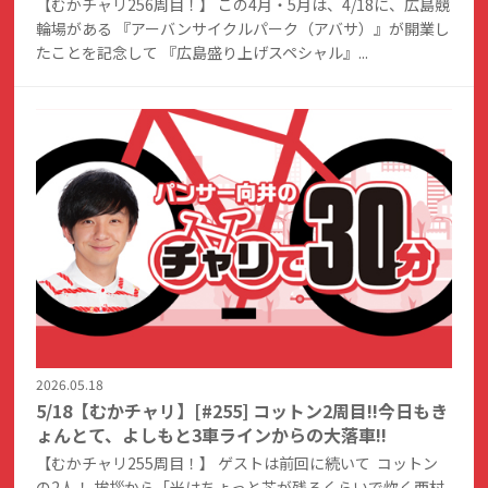
【むかチャリ256周目！】 この4月・5月は、4/18に、広島競
輪場がある 『アーバンサイクルパーク（アバサ）』が開業し
たことを記念して 『広島盛り上げスペシャル』...
2026.05.18
5/18【むかチャリ】[#255] コットン2周目!!今日もき
ょんとて、よしもと3車ラインからの大落車!!
【むかチャリ255周目！】 ゲストは前回に続いて コットン
の2人！ 挨拶から「米はちょっと芯が残るくらいで炊く西村