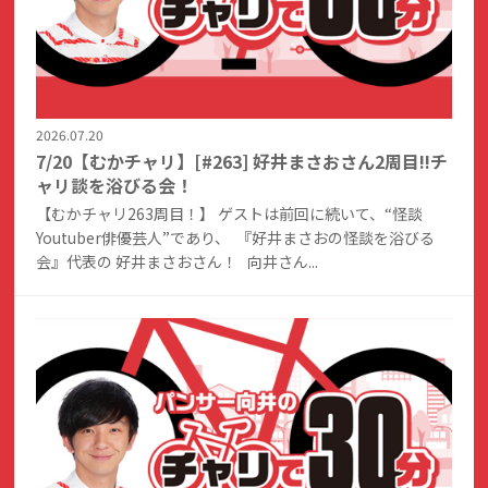
2026.07.20
7/20【むかチャリ】[#263] 好井まさおさん2周目!!チ
ャリ談を浴びる会！
【むかチャリ263周目！】 ゲストは前回に続いて、“怪談
Youtuber俳優芸人”であり、 『好井まさおの怪談を浴びる
会』代表の 好井まさおさん！ 向井さん...