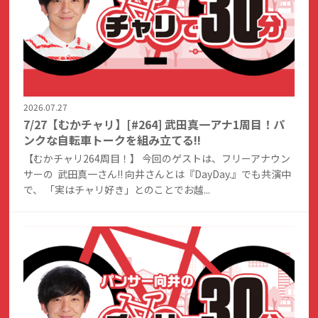
2026.07.27
7/27【むかチャリ】[#264] 武田真一アナ1周目！パ
ンクな自転車トークを組み立てる!!
【むかチャリ264周目！】 今回のゲストは、フリーアナウン
サーの 武田真一さん!! 向井さんとは『DayDay.』でも共演中
で、 「実はチャリ好き」とのことでお越...