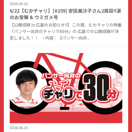
2026.06.22
6/22【むかチャリ】[#259] 安田美沙子さん2周目!!涙
のお受験 & ウミガメ号
【公開収録 in 広島のお知らせ!!】 この度、むかチャリの特番
『パンサー向井のチャリで60分』の 広島での公開収録が決
定しました！！ ・内容：【パンサー向井...
2026.06.15