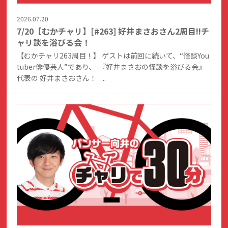
2026.07.20
7/20【むかチャリ】[#263] 好井まさおさん2周目!!チ
ャリ談を浴びる会！
【むかチャリ263周目！】 ゲストは前回に続いて、“怪談You
tuber俳優芸人”であり、 『好井まさおの怪談を浴びる会』
代表の 好井まさおさん！ ...