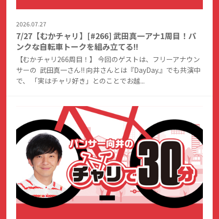
2026.07.27
7/27【むかチャリ】[#266] 武田真一アナ1周目！パ
ンクな自転車トークを組み立てる!!
【むかチャリ266周目！】 今回のゲストは、フリーアナウン
サーの 武田真一さん!! 向井さんとは『DayDay.』でも共演中
で、 「実はチャリ好き」とのことでお越...