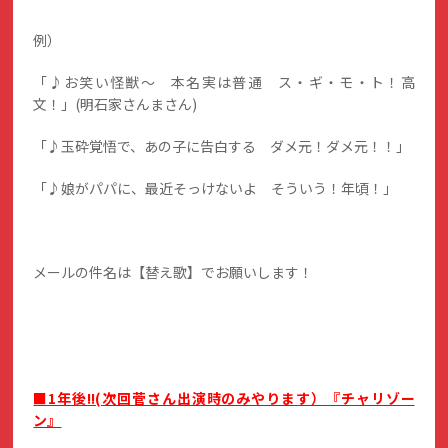
例）
「♪お笑い怪獣～ 本名実は普通 ス・ギ・モ・ト！高
文！」(明石家さんまさん)
「♪玉砕覚悟で、あの子に告白する ダメ元！ダメ元！！」
「♪娘がパパに、最近そっけないよ そういう！年頃！」
メールの件名は【替え歌】でお願いします！
■1年後!!(次回菅さん出演時のみやります）『チャリゾー
ン』