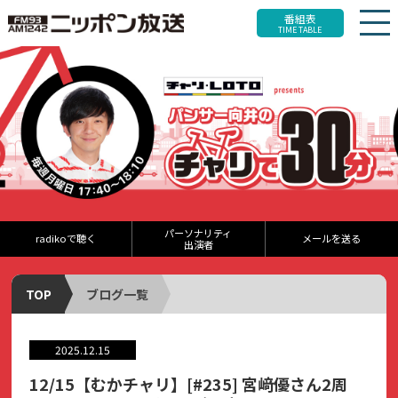
番組表
TIME TABLE
パーソナリティ
radikoで聴く
メールを送る
出演者
TOP
ブログ一覧
2025.12.15
12/15【むかチャリ】[#235] 宮﨑優さん2周