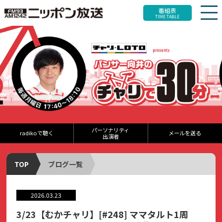
番組表
TIME TABLE
パーソナリティ
radikoで聴く
メールを送る
出演者
TOP
ブログ一覧
2026.03.23
3/23【むかチャリ】[#248] ママタルト1周