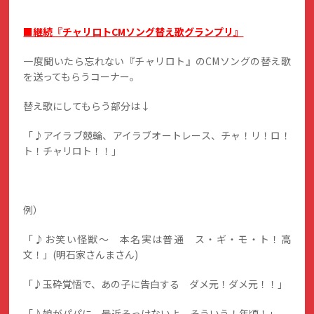
■継続『チャリロトCMソング替え歌グランプリ』
一度聞いたら忘れない『チャリロト』のCMソングの替え歌
を送ってもらうコーナー。
替え歌にしてもらう部分は↓
「♪アイラブ競輪、アイラブオートレース、チャ！リ！ロ！
ト！チャリロト！！」
例）
「♪お笑い怪獣～ 本名実は普通 ス・ギ・モ・ト！高
文！」(明石家さんまさん)
「♪玉砕覚悟で、あの子に告白する ダメ元！ダメ元！！」
「♪娘がパパに、最近そっけないよ そういう！年頃！」