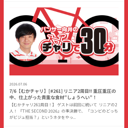
2026.07.06
7/6【むかチャリ】[#261] リニア2周目!! 重圧重圧の
中、仕上がった貴重な食材”しょうへい”！
【むかチャリ261周目！】 ゲストは前回に続いて リニアの2
人！ 『THE SECOND 2026』の準決勝で、 「コンビのどっち
がビジュ担当？」というネタをやっ...