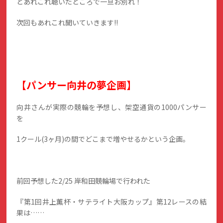
とあれこれ聴いたところで一旦お別れ！
次回もあれこれ聞いていきます!!
【パンサー向井の夢企画】
向井さんが実際の競輪を予想し、架空通貨の1000パンサー
を
1クール(3ヶ月)の間でどこまで増やせるかという企画。
前回予想した2/25 岸和田競輪場で行われた
『第1回井上薫杯・サテライト大阪カップ』第12レースの結
果は……