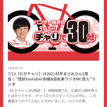
2026.07.13
7/13【むかチャリ】[#262] 好井まさおさん1周
目！”怪談Youtuber俳優&自転車ラジオMC芸人”ラ
ジオ
【むかチャリ262周目！】 収録段階でも、広島の公録を終え
たばかりですが、 チャリロトのスタッフさんの中に、 この
番組きっかけで入社した方がいました。 ひとりの男...