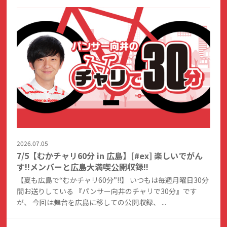
2026.07.05
7/5【むかチャリ60分 in 広島】[#ex] 楽しいでがん
す!!メンバーと広島大満喫公開収録!!
【夏も広島で“むかチャリ60分”!!】 いつもは毎週月曜日30分
間お送りしている 『パンサー向井のチャリで30分』です
が、 今回は舞台を広島に移しての公開収録、 ...