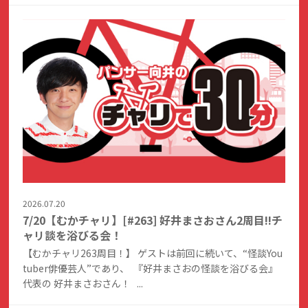
2026.07.20
7/20【むかチャリ】[#263] 好井まさおさん2周目!!チ
ャリ談を浴びる会！
【むかチャリ263周目！】 ゲストは前回に続いて、“怪談You
tuber俳優芸人”であり、 『好井まさおの怪談を浴びる会』
代表の 好井まさおさん！ ...