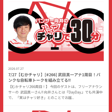
2026.07.27
7/27【むかチャリ】[#266] 武田真一アナ1周目！パ
ンクな自転車トークを組み立てる!!
【むかチャリ266周目！】 今回のゲストは、フリーアナウン
サーの 武田真一さん!! 向井さんとは『DayDay.』でも共演中
で、 「実はチャリ好き」とのことでお越...