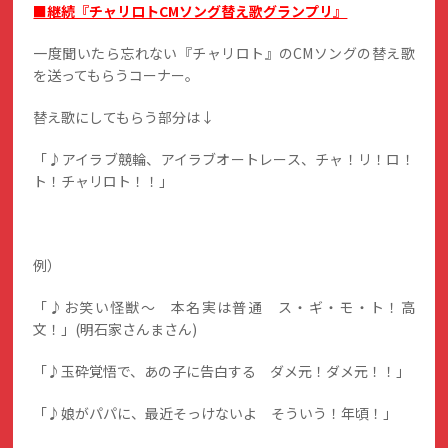
■継続『チャリロトCMソング替え歌グランプリ』
一度聞いたら忘れない『チャリロト』のCMソングの替え歌
を送ってもらうコーナー。
替え歌にしてもらう部分は↓
「♪アイラブ競輪、アイラブオートレース、チャ！リ！ロ！
ト！チャリロト！！」
例）
「♪お笑い怪獣～ 本名実は普通 ス・ギ・モ・ト！高
文！」(明石家さんまさん)
「♪玉砕覚悟で、あの子に告白する ダメ元！ダメ元！！」
「♪娘がパパに、最近そっけないよ そういう！年頃！」