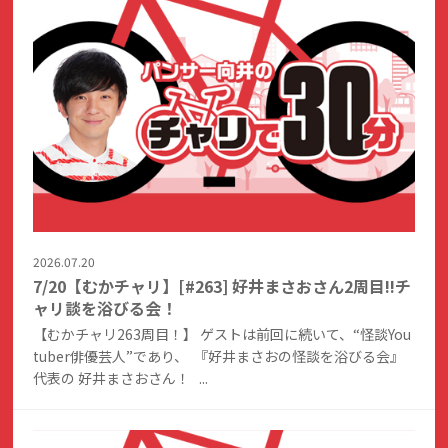
2026.07.20
7/20【むかチャリ】[#263] 好井まさおさん2周目!!チ
ャリ談を浴びる会！
【むかチャリ263周目！】 ゲストは前回に続いて、“怪談You
tuber俳優芸人”であり、 『好井まさおの怪談を浴びる会』
代表の 好井まさおさん！ ...