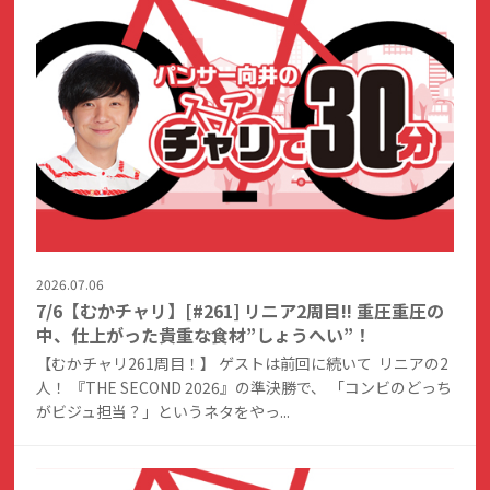
2026.07.06
7/6【むかチャリ】[#261] リニア2周目!! 重圧重圧の
中、仕上がった貴重な食材”しょうへい”！
【むかチャリ261周目！】 ゲストは前回に続いて リニアの2
人！ 『THE SECOND 2026』の準決勝で、 「コンビのどっち
がビジュ担当？」というネタをやっ...