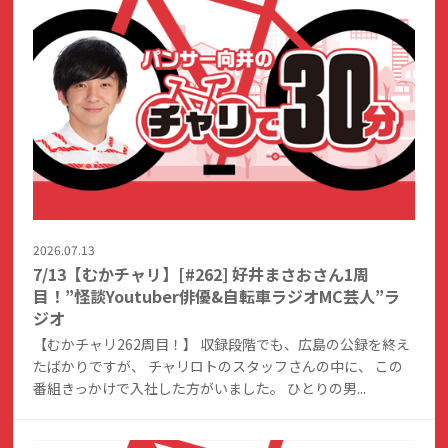
2026.07.13
7/13【むかチャリ】[#262] 好井まさおさん1周
目！”怪談Youtuber俳優&自転車ラジオMC芸人”ラ
ジオ
【むかチャリ262周目！】 収録段階でも、広島の公録を終え
たばかりですが、 チャリロトのスタッフさんの中に、 この
番組きっかけで入社した方がいました。 ひとりの男...