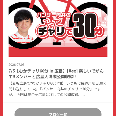
2026.07.05
7/5【むかチャリ60分 in 広島】[#ex] 楽しいでがん
す!!メンバーと広島大満喫公開収録!!
【夏も広島で“むかチャリ60分”!!】 いつもは毎週月曜日30分
間お送りしている 『パンサー向井のチャリで30分』です
が、 今回は舞台を広島に移しての公開収録、 ...
ブログ一覧