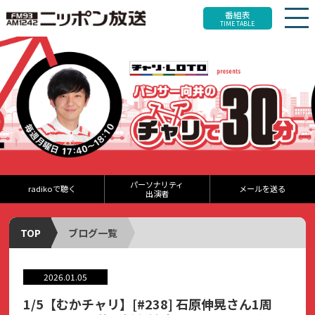
番組表
TIME TABLE
パーソナリティ
radikoで聴く
メールを送る
出演者
TOP
ブログ一覧
2026.01.05
1/5【むかチャリ】[#238] 石原伸晃さん1周