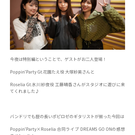
今夜は特別編ということで、ゲストがお二人登場！
Poppin’Party Gt.花園たえ役 大塚紗英さんと
Roselia Gt.氷川紗夜役 工藤晴香さんがスタジオに遊びに来
てくれました♪
バンドリでも歴の長いポピロゼのギタリストが揃った今回は
Poppin’Party×Roselia 合同ライブ DREAMS GO ONの感想