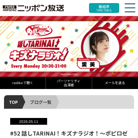
番組表
TIME TABLE
パーソナリティ
radikoで聴く
メールを送る
出演者
TOP
ブログ一覧
2026.05.11
#52 話しTARINAI！キズナラジオ！〜ポピロゼ