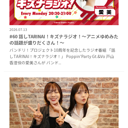
2026.07.13
#60 話しTARINAI！キズナラジオ！〜アニメゆめみた
の話題が盛りだくさん！〜
バンドリ！プロジェクト10周年を記念したラジオ番組 「話
しTARINAI！キズナラジオ！」 Poppin'Party Gt.&Vo 戸山
香澄役の愛美さんが バンド...