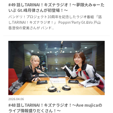
#49 話しTARINAI！キズナラジオ！〜夢限大みゅーた
いぷ Gt.峰月律さんが初登場！〜
バンドリ！プロジェクト10周年を記念したラジオ番組 「話
しTARINAI！キズナラジオ！」 Poppin'Party Gt.&Vo 戸山
香澄役の愛美さんが バンド...
2026.04.06
#48 話しTARINAI！キズナラジオ！〜Ave mujicaの
ライブ情報盛りだくさん！〜