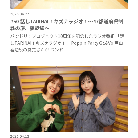
2026.04.27
#50 話しTARINAI！キズナラジオ！〜47都道府県制
覇の旅、裏話編〜
バンドリ！プロジェクト10周年を記念したラジオ番組 「話
しTARINAI！キズナラジオ！」 Poppin'Party Gt.&Vo 戸山
香澄役の愛美さんが バンド...
2026.04.13