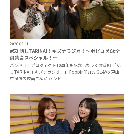
2026.05.11
#52 話しTARINAI！キズナラジオ！〜ポピロゼGt全
員集合スペシャル！〜
バンドリ！プロジェクト10周年を記念したラジオ番組 「話
しTARINAI！キズナラジオ！」 Poppin'Party Gt.&Vo 戸山
香澄役の愛美さんが バンド...