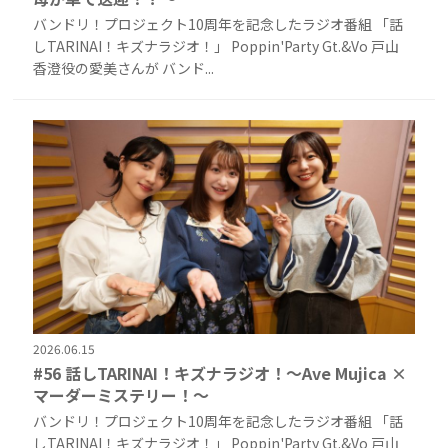
バンドリ！プロジェクト10周年を記念したラジオ番組 「話
しTARINAI！キズナラジオ！」 Poppin'Party Gt.&Vo 戸山
香澄役の愛美さんが バンド...
2026.06.15
#56 話しTARINAI！キズナラジオ！〜Ave Mujica ×
マーダーミステリー！〜
バンドリ！プロジェクト10周年を記念したラジオ番組 「話
しTARINAI！キズナラジオ！」 Poppin'Party Gt.&Vo 戸山