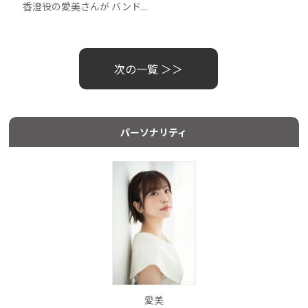
香澄役の愛美さんが バンド...
次の一覧 ＞＞
パーソナリティ
愛美