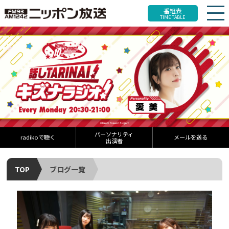
番組表
TIME TABLE
パーソナリティ
radikoで聴く
メールを送る
出演者
TOP
ブログ一覧