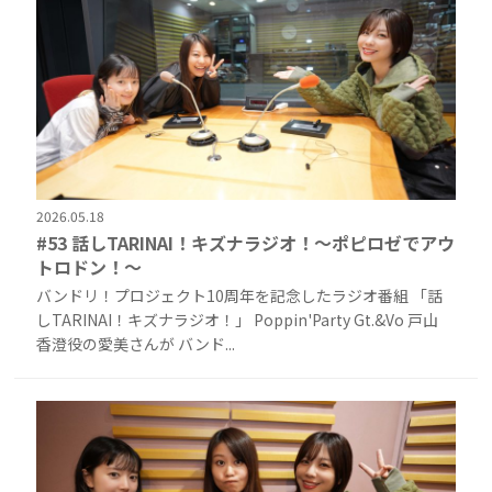
2026.05.18
#53 話しTARINAI！キズナラジオ！〜ポピロゼでアウ
トロドン！〜
バンドリ！プロジェクト10周年を記念したラジオ番組 「話
しTARINAI！キズナラジオ！」 Poppin'Party Gt.&Vo 戸山
香澄役の愛美さんが バンド...