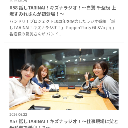
2026.06.29
#58 話しTARINAI！キズナラジオ！〜白鷺 千聖役 上
坂すみれさんが初登場！〜
バンドリ！プロジェクト10周年を記念したラジオ番組 「話
しTARINAI！キズナラジオ！」 Poppin'Party Gt.&Vo 戸山
香澄役の愛美さんが バンド...
2026.06.22
#57 話しTARINAI！キズナラジオ！〜仕事現場に父と
母が車で送迎！？〜