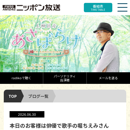
番組表
TIME TABLE
パーソナリティ
radikoで聴く
メールを送る
出演者
TOP
ブログ一覧
2026.06.30
本日のお客様は俳優で歌手の堀ちえみさん