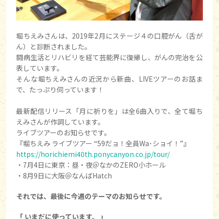
堀ちえみさんは、2019年2月にステージ４の口腔がん（舌が
ん）と診断されました。
闘病生活とリハビリを経て芸能界に復帰し、がんの完治を公
表しています。
そんな堀ちえみさんの近況から新曲、LIVEツアーのお話ま
で、たっぷり伺っています！
最新配信リリース「月に祈りを」は全6曲入りで、全て堀ち
えみさんが作詞しています。
ライブツアーのお知らせです。
『堀ちえみ ライブツアー “59だョ！全員Wa･ショイ！”』
https://horichiemi40th.ponycanyon.co.jp/tour/
・7月4日に東京：昼・夜＠なかのZERO小ホール
・8月9日に大阪＠なんばHatch
それでは、最後に今週のテーマのお知らせです。
「 いまだに使っています。 」