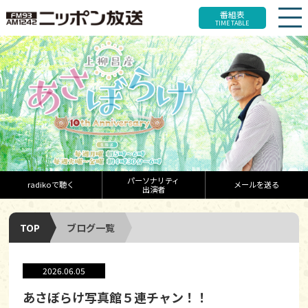
番組表
TIME TABLE
パーソナリティ
radikoで聴く
メールを送る
出演者
TOP
ブログ一覧
2026.06.05
あさぼらけ写真館５連チャン！！