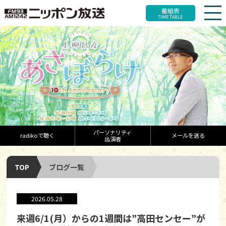
番組表
TIME TABLE
パーソナリティ
radikoで聴く
メールを送る
出演者
TOP
ブログ一覧
2026.05.28
来週6/1(月）からの1週間は”高田センセー”が