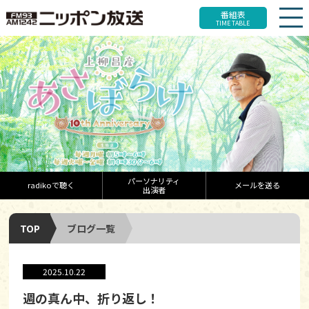
番組表
TIME TABLE
パーソナリティ
radikoで聴く
メールを送る
出演者
TOP
ブログ一覧
2025.10.22
週の真ん中、折り返し！