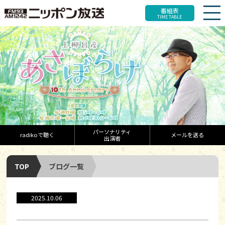
番組表
TIME TABLE
パーソナリティ
radikoで聴く
メールを送る
出演者
TOP
ブログ一覧
2025.10.06