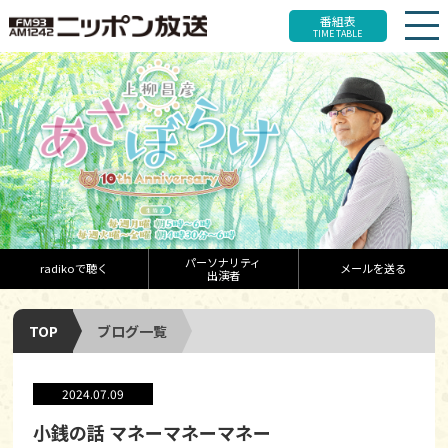
番組表
TIME TABLE
パーソナリティ
radikoで聴く
メールを送る
出演者
TOP
ブログ一覧
2024.07.09
小銭の話 マネーマネーマネー