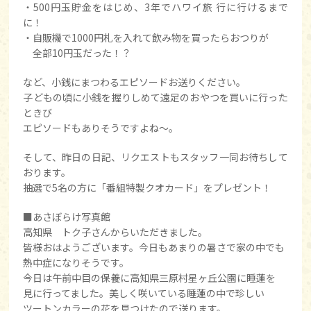
・500円玉貯金をはじめ、3年でハワイ旅 行に行けるまで
に！
・自販機で1000円札を入れて飲み物を買ったらおつりが
全部10円玉だった！？
など、小銭にまつわるエピソードお送りください。
子どもの頃に小銭を握りしめて遠足のおやつを買いに行った
ときび
エピソードもありそうですよね～。
そして、昨日の日記、リクエストもスタッフ一同お待ちして
おります。
抽選で5名の方に「番組特製クオカード」をプレゼント！
■あさぼらけ写真館
高知県 トク子さんからいただきました。
皆様おはようございます。今日もあまりの暑さで家の中でも
熱中症になりそうです。
今日は午前中目の保養に高知県三原村星ヶ丘公園に睡蓮を
見に行ってました。美しく咲いている睡蓮の中で珍しい
ツートンカラーの花を見つけたので送ります。