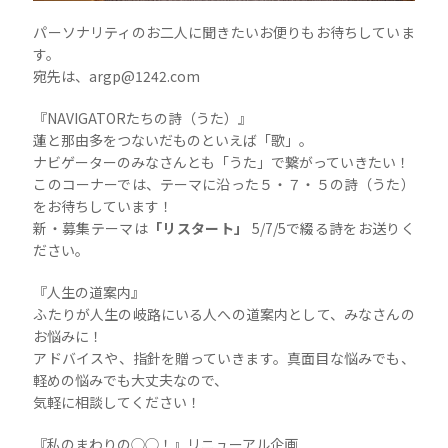
パーソナリティのお二人に聞きたいお便りもお待ちしていま
す。
宛先は、argp@1242.com
『NAVIGATORたちの詩（うた）』
蓮と那由多をつないだものといえば「歌」。
ナビゲーターのみなさんとも「うた」で繋がっていきたい！
このコーナーでは、テーマに沿った５・７・５の詩（うた）
をお待ちしています！
新・募集テーマは
「リスタート」
5/7/5で綴る詩をお送りく
ださい。
『人生の道案内』
ふたりが人生の岐路にいる人への道案内として、みなさんの
お悩みに！
アドバイスや、指針を贈っていきます。真面目な悩みでも、
軽めの悩みでも大丈夫なので、
気軽に相談してください！
『私のまわりの◯◯！』リニューアル企画