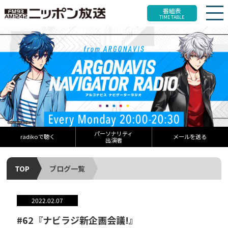
番組表
TIME TABLE
パーソナリティ
radikoで聴く
メールを送る
出演者
TOP
ブログ一覧
2022.02.07
#62『ナビラジ新企画会議!』