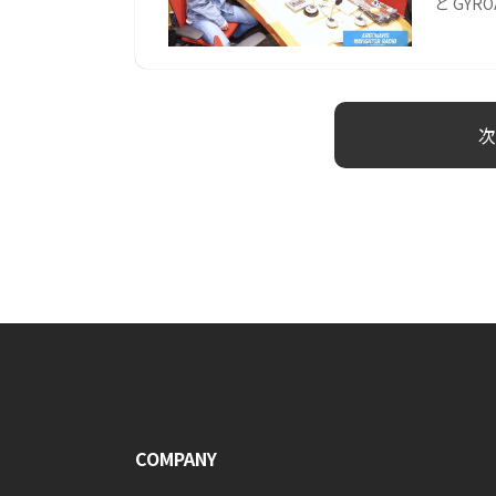
と GYR
次
COMPANY