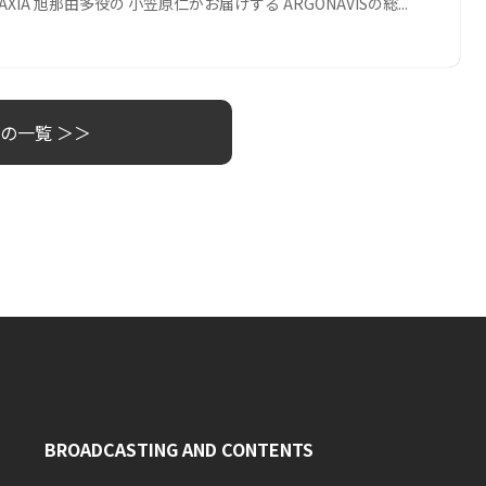
OAXIA 旭那由多役の 小笠原仁がお届けする ARGONAVISの総...
の一覧 ＞＞
BROADCASTING AND CONTENTS