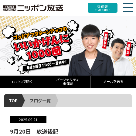
番組表
TIME TABLE
パーソナリティ
radikoで聴く
メールを送る
出演者
TOP
ブログ一覧
2025.09.21
9月20日 放送後記