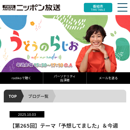
番組表
TIME TABLE
パーソナリティ
radikoで聴く
メールを送る
出演者
TOP
ブログ一覧
2025.10.03
【第265回】テーマ「予想してました」＆今週