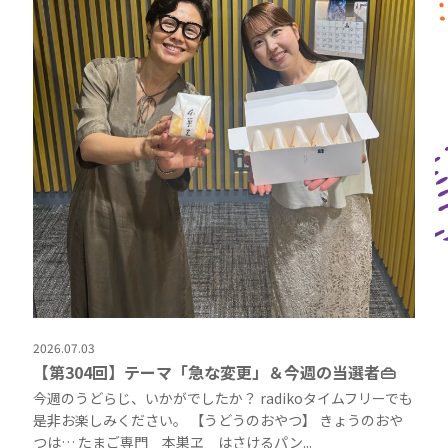
2026.07.03
【第304回】テーマ「急な変更」＆今週の当選者👜
今週のうどらじ、いかがでしたか？ radikoタイムフリーでも
是非お楽しみください。 【うどうのおやつ】 きょうのおや
つは… たまご専門 本巣ヱ はさけるパン...