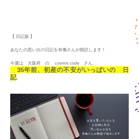
【 日記族 】
あなたの思い出の日記を有働さんが朗読します！
今週は 大阪府 の cosmis code さん…
35年前、初産の不安がいっぱいの
日
記
。