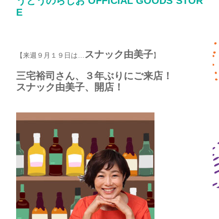
うどうのらじお OFFICIAL GOODS STOR
E
スナック由美子
【来週９月１９日は…
】
三宅裕司さん、３年ぶりにご来店！
スナック由美子、開店！