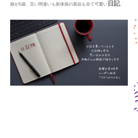
日記
娘が5歳、言い間違いも新体操の真似も全て可愛い
。