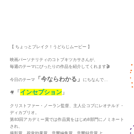
【 ちょっとブレイク！うどらじムービー 】
映画パーソナリティのコトブキツカサさんが、
毎週のテーマにぴったりの作品を紹介してくれます🎬
「今ならわかる
」
今日のテーマ
にちなんで…
『
インセプション
』
🎥
クリストファー・ノーラン監督、主人公コブにレオナルド・
ディカプリオ。
第83回アカデミー賞では作品賞をはじめ8部門にノミネート
され、
撮影賞、視覚効果賞、音響編集賞、音響録音賞 と