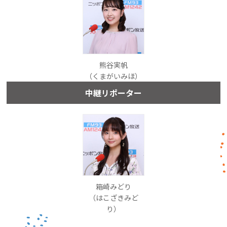
熊谷実帆
（くまがいみほ）
中継リポーター
箱崎みどり
（はこざきみど
り）