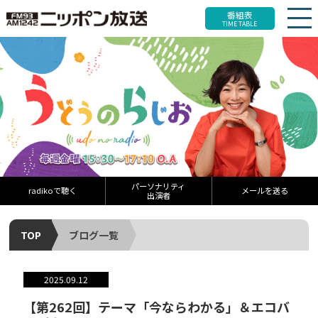
番組表
TIME TABLE
パーソナリティ
radikoで聴く
メールを送る
出演者
TOP
ブログ一覧
2025.09.12
【第262回】テーマ「今ならわかる」＆エコバ