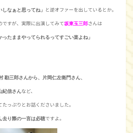
と逆オファーを出しているとか。
ぁと思ってね」
のですが、実際に出演してみて
さんは
坂東玉三郎
かったままやってられるってすごい楽よね」
中村 勘三郎さんから、片岡仁左衛門さん、
など、
山紀信さん
てたっぷりとお話くださいました。
ですよ。
ん去り際の一言は必聴