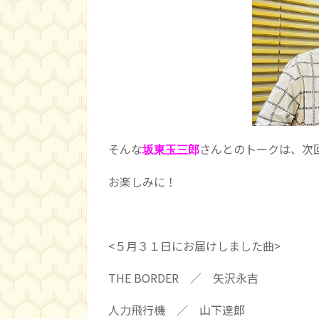
そんな
さんとのトークは、次
坂東玉三郎
お楽しみに！
<５月３１日にお届けしました曲>
THE BORDER ／ 矢沢永吉
人力飛行機 ／ 山下達郎