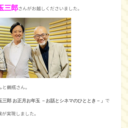
玉三郎
さんがお越しくださいました。
んと鶴瓶さん。
で
玉三郎 お正月お年玉 －お話とシネマのひととき－」
演が実現しました。