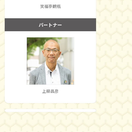
笑福亭鶴瓶
パートナー
上柳昌彦