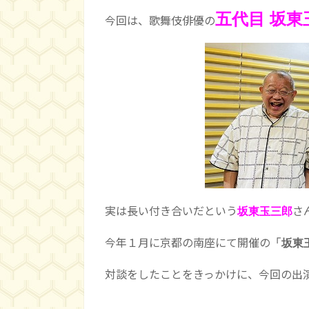
五代目 坂東
今回は、歌舞伎俳優の
実は長い付き合いだという
さ
坂東玉三郎
今年１月に京都の南座にて開催の
「坂東
対談をしたことをきっかけに、今回の出