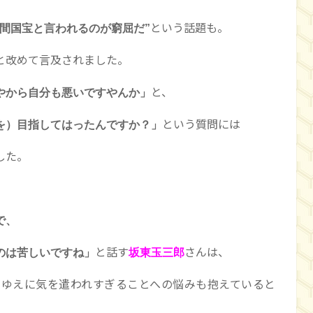
という話題も。
人間国宝と言われるのが窮屈だ”
と改めて言及されました。
と、
やから自分も悪いですやんか」
という質問には
を）目指してはったんですか？」
した。
で、
と話す
さんは、
は苦しいですね」
坂東玉三郎
がゆえに気を遣われすぎることへの悩みも抱えていると