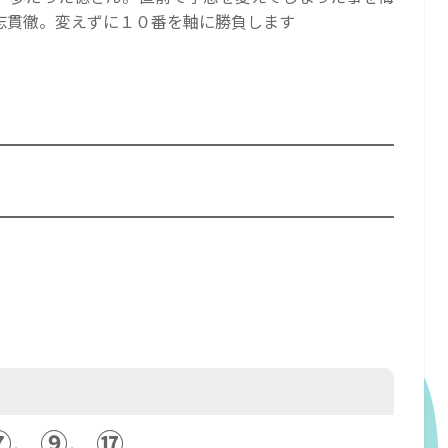
志貫徹。変えずに１０番を軸に勝負します
⑦、⑨、⑰