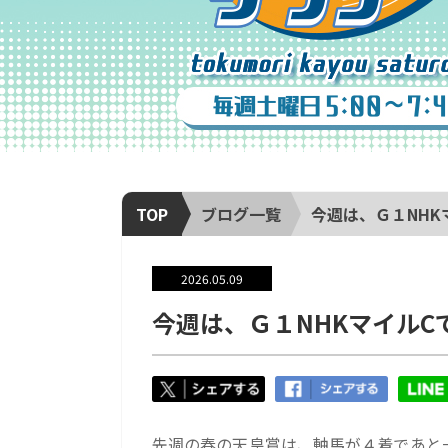
TOP
ブログ一覧
今週は、Ｇ１NHK
2026.05.09
今週は、Ｇ１NHKマイルC
先週の春の天皇賞は、軸馬が４着であと