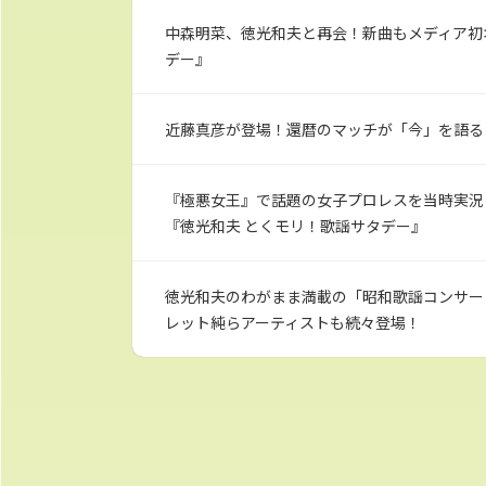
中森明菜、徳光和夫と再会！新曲もメディア初
デー』
近藤真彦が登場！還暦のマッチが「今」を語る
『極悪女王』で話題の女子プロレスを当時実況
『徳光和夫 とくモリ！歌謡サタデー』
徳光和夫のわがまま満載の「昭和歌謡コンサー
レット純らアーティストも続々登場！