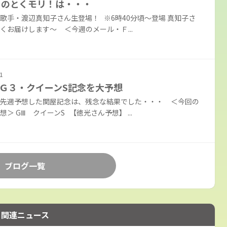
日のとくモリ！は・・・
歌手・渡辺真知子さん生登場！ ※6時40分頃～登場 真知子さ
くお届けします～ ＜今週のメール・Ｆ...
1
Ｇ３・クイーンS記念を大予想
が先週予想した関屋記念は、残念な結果でした・・・ ＜今回の
想＞ GⅢ クイーンS 【徳光さん予想】 ...
ブログ一覧
関連ニュース