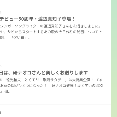
8
デビュー50周年・渡辺真知子登場！
シンガーソングライターの渡辺真知子さんをお招きしました。
や、サビからスタートするあの歌の今日作りの秘密についてト
開。 『迷い道』...
8
9日は、研ナオコさんと楽しくお送りします
日の「徳光和夫 とくモリ！歌謡サタデー」は大特集企画！ 『あ
、お茶の間がひとつになった！ 研ナオコ登場！涙と笑いの昭和
 研...
8