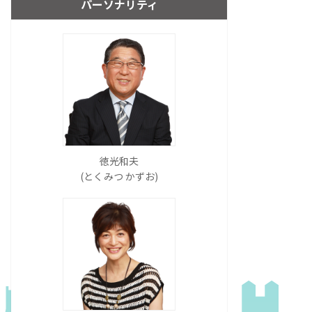
パーソナリティ
徳光和夫
(とくみつ かずお)