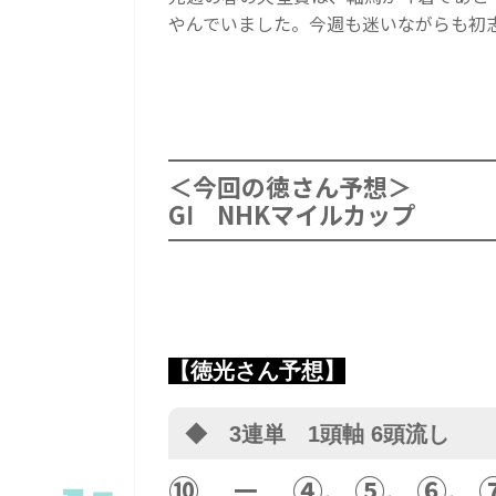
やんでいました。今週も迷いながらも初
＜今回の徳さん予想＞
GⅠ NHKマイルカップ
【徳光さん予想】
◆ 3連単 1頭軸 6頭流し
⑩
－ ④、⑤、⑥、