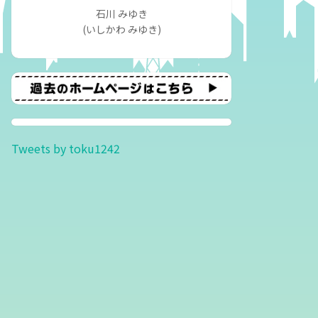
石川 みゆき
(いしかわ みゆき)
Tweets by toku1242