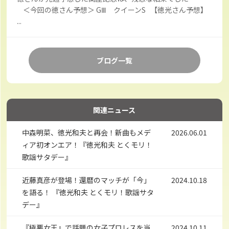
＜今回の徳さん予想＞ GⅢ クイーンS 【徳光さん予想】
...
ブログ一覧
関連ニュース
中森明菜、徳光和夫と再会！新曲もメデ
2026.06.01
ィア初オンエア！『徳光和夫 とくモリ！
歌謡サタデー』
近藤真彦が登場！還暦のマッチが「今」
2024.10.18
を語る！ 『徳光和夫 とくモリ！歌謡サタ
デー』
『極悪女王』で話題の女子プロレスを当
2024.10.11