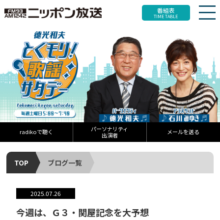
番組表
TIME TABLE
パーソナリティ
radikoで聴く
メールを送る
出演者
TOP
ブログ一覧
2025.07.26
今週は、Ｇ３・関屋記念を大予想