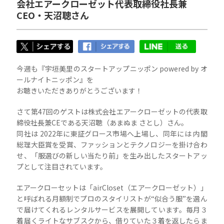
会社エアークローゼット代表取締役社長兼
CEO・天沼聰さん
今週も『宇垣美里のスタートアップニッポン powered by オ
ールナイトニッポン』を
お聴きいただきありがとうございます！
さて第47回のゲストは株式会社エアークローゼットの代表取
締役社長兼CEである天沼聰（あまぬま さとし）さん。
同社は 2022年に東証グロース市場へ上場し、同年には 内閣
総理大臣賞を受賞、ファッションとテクノロジーを掛け合わ
せ、「服選びの新しい当たり前」を生み出したスタートアッ
プとして注目されています。
エアークローセットは「airCloset（エアークローゼット）」
と呼ばれる月額制でプロのスタイリストが“似合う服”を選ん
で届けてくれるレンタルサービスを展開しています。毎月３
着届くライトなサブスクから、借りていた３着を返したらま