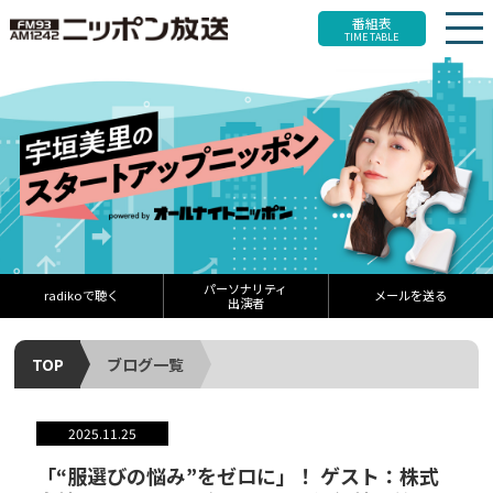
番組表
TIME TABLE
パーソナリティ
radikoで聴く
メールを送る
出演者
TOP
ブログ一覧
2025.11.25
「“服選びの悩み”をゼロに」！ ゲスト：株式