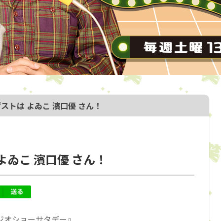
ゲストは よゐこ 濱口優 さん！
よゐこ 濱口優 さん！
ジオショーサタデー』