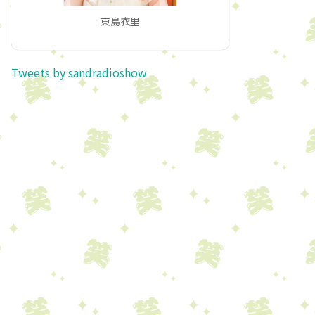
東島衣里
Tweets by sandradioshow