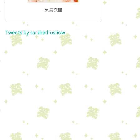
東島衣里
Tweets by sandradioshow