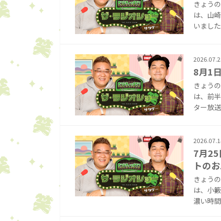
きょうの
は、山崎
いました！
2026.07.2
8月1
きょうの
は、前半
ター放送
2026.07.1
7月2
トのお
きょうの
は、小籔
濃い時間で