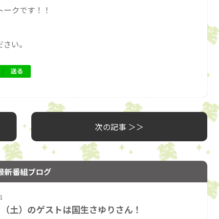
トークです！！
ださい。
次の記事 ＞＞
最新番組ブログ
1
日（土）のゲストは国生さゆりさん！