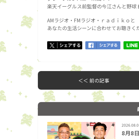
楽天イーグルス前監督の今江さんと野球
AMラジオ・FMラジオ・ｒａｄｉｋｏと
あなたの生活シーンに合わせてお聴きく
＜＜ 前の記事
2026.08.0
8月8