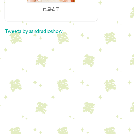
東島衣里
Tweets by sandradioshow