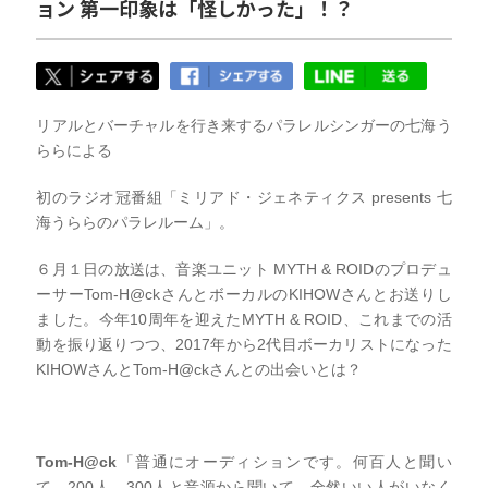
ョン 第一印象は「怪しかった」！？
リアルとバーチャルを行き来するパラレルシンガーの七海う
ららによる
初のラジオ冠番組「ミリアド・ジェネティクス presents 七
海うららのパラレルーム」。
６月１日の放送は、音楽ユニット MYTH & ROIDのプロデュ
ーサーTom-H@ckさんとボーカルのKIHOWさんとお送りし
ました。今年10周年を迎えたMYTH & ROID、これまでの活
動を振り返りつつ、2017年から2代目ボーカリストになった
KIHOWさんとTom-H@ckさんとの出会いとは？
Tom-H@ck
「普通にオーディションです。何百人と聞い
て、200人、300人と音源から聞いて、全然いい人がいなく