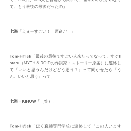
て、もう最後の最後だったの」
七海
「えぇーすごい！ 運命だ！」
Tom-H@ck
「最後の最後ですごい人来たってなって、すぐh
otaru（MYTH & ROIDの作詞家・ストーリー原案）に連絡し
て『いいと思うんだけどどう思う？』って聞かせたら『う
ん、いいと思う』って」
七海・KIHOW
「（笑）」
Tom-H@ck
「ぼく直接専門学校に連絡して『この人います