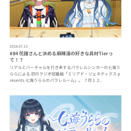
2026.07.13
#84 花譜さんと決める麻辣湯の好きな具材Tierっ
て！？
リアルとバーチャルを行き来するパラレルシンガーの七海う
ららによる 初のラジオ冠番組「ミリアド・ジェネティクス p
resents 七海うららのパラレルーム」。 ７月１２...