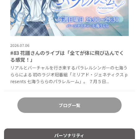
2026.07.06
#83 花譜さんのライブは「全てが体に飛び込んでく
る感覚！」
リアルとバーチャルを行き来するパラレルシンガーの七海う
ららによる 初のラジオ冠番組「ミリアド・ジェネティクス p
resents 七海うららのパラレルーム」。 ７月５日...
ブログ一覧
パーソナリティ