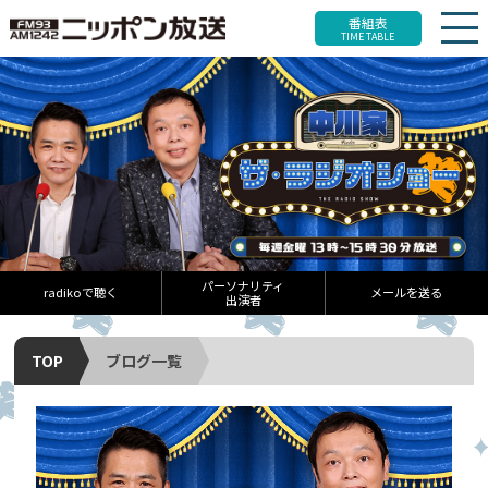
番組表
TIME TABLE
パーソナリティ
radikoで聴く
メールを送る
出演者
TOP
ブログ一覧