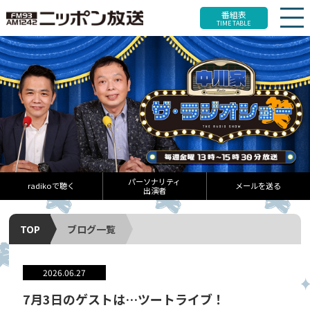
番組表
TIME TABLE
パーソナリティ
radikoで聴く
メールを送る
出演者
TOP
ブログ一覧
2026.06.27
7月3日のゲストは…ツートライブ！