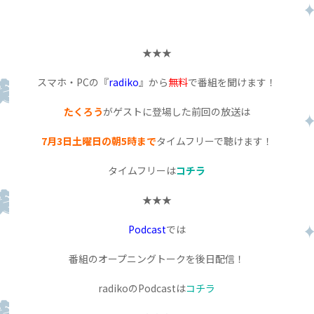
★★★
スマホ・PCの『
radiko
』から
無料
で番組を聞けます！
たくろう
がゲストに登場した前回の放送は
7月3日土曜日の朝5時まで
タイムフリーで聴けます！
タイムフリーは
コチラ
★★★
Podcast
では
番組のオープニングトークを後日配信！
radikoのPodcastは
コチラ