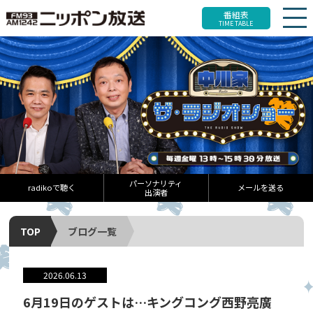
番組表
TIME TABLE
パーソナリティ
radikoで聴く
メールを送る
出演者
TOP
ブログ一覧
2026.06.13
6月19日のゲストは…キングコング西野亮廣