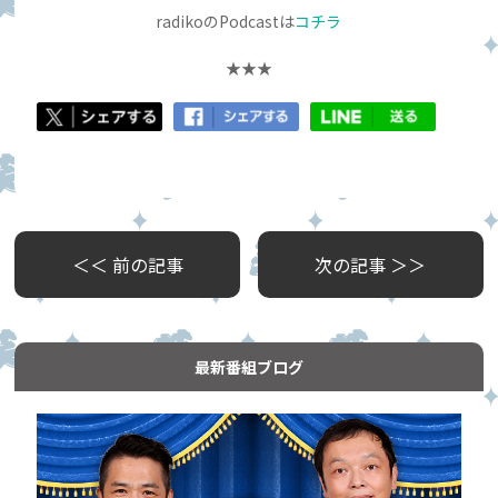
radikoのPodcastは
コチラ
★★★
＜＜ 前の記事
次の記事 ＞＞
最新番組ブログ