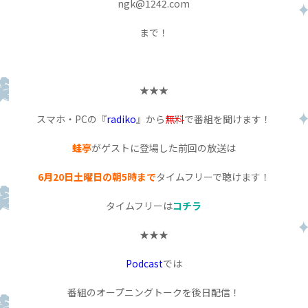
ngk@1242.com
まで！
★★★
スマホ・PCの『
radiko
』から
無料
で番組を聞けます！
蛙亭
がゲストに登場した前回の放送は
6月20日土曜日の朝5時まで
タイムフリーで聴けます！
タイムフリーは
コチラ
★★★
Podcast
では
番組のオープニングトークを後日配信！