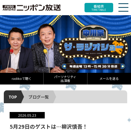
番組表
TIME TABLE
パーソナリティ
radikoで聴く
メールを送る
出演者
TOP
ブログ一覧
2026.05.23
5月29日のゲストは…柳沢慎吾！