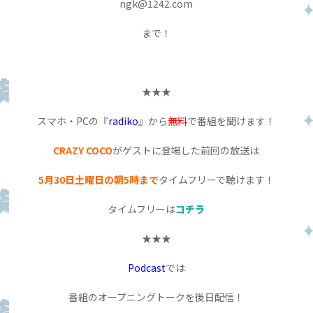
ngk@1242.com
まで！
★★★
スマホ・PCの『
radiko
』から
無料
で番組を聞けます！
CRAZY COCO
がゲストに登場した前回の放送は
5月30日土曜日の朝5時まで
タイムフリーで聴けます！
タイムフリーは
コチラ
★★★
Podcast
では
番組のオープニングトークを後日配信！