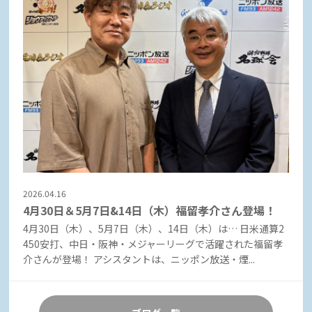
2026.04.16
4月30日＆5月7日&14日（木）福留孝介さん登場！
4月30日（木）、5月7日（木）、14日（木）は… 日米通算2
450安打、中日・阪神・メジャーリーグで活躍された福留孝
介さんが登場！ アシスタントは、ニッポン放送・煙...