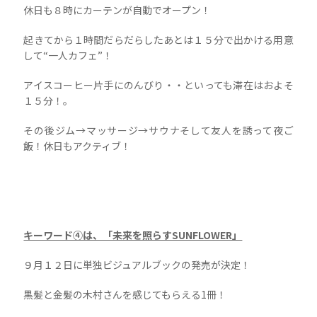
休日も８時にカーテンが自動でオープン！
起きてから１時間だらだらしたあとは１５分で出かける用意
して“一人カフェ”！
アイスコーヒー片手にのんびり・・といっても滞在はおよそ
１５分！。
その後ジム→マッサージ→サウナそして友人を誘って夜ご
飯！休日もアクティブ！
キーワード④は、「未来を照らすSUNFLOWER」
９月１２日に単独ビジュアルブックの発売が決定！
黒髪と金髪の木村さんを感じてもらえる1冊！