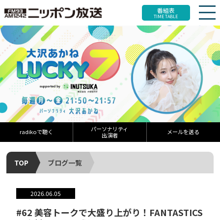
番組表
TIME TABLE
パーソナリティ
radikoで聴く
メールを送る
出演者
TOP
ブログ一覧
2026.06.05
#62 美容トークで大盛り上がり！FANTASTICS