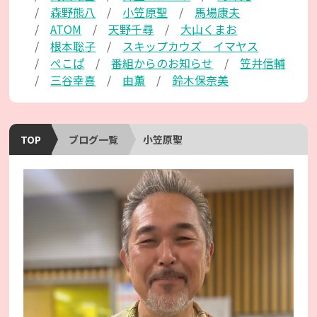
森野熊八
小笠原聖
馬場康夫
ATOM
天野千尋
大山くまお
根本聡子
スキップカウズ イマヤス
ぺこぱ
番組からのお知らせ
笠井信輔
三谷幸喜
由薫
鈴木保奈美
TOP
ブログ一覧
小笠原聖