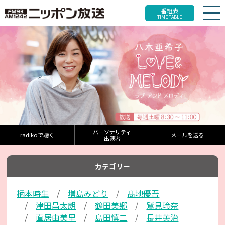
番組表
TIME TABLE
パーソナリティ
radikoで聴く
メールを送る
出演者
カテゴリー
柄本時生
増島みどり
髙地優吾
津田昌太朗
鶴田美郷
鷲見玲奈
直居由美里
島田慎二
長井英治