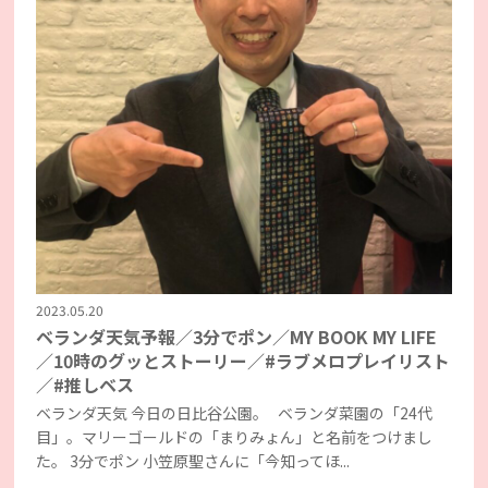
2023.05.20
ベランダ天気予報／3分でポン／MY BOOK MY LIFE
／10時のグッとストーリー／#ラブメロプレイリスト
／#推しベス
ベランダ天気 今日の日比谷公園。 ベランダ菜園の「24代
目」。マリーゴールドの「まりみょん」と名前をつけまし
た。 3分でポン 小笠原聖さんに「今知ってほ...