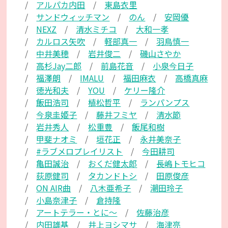
アルパカ内田
東島衣里
サンドウィッチマン
のん
安岡優
NEXZ
清水ミチコ
大和一孝
カルロス矢吹
軽部真一
羽鳥慎一
中井美穂
岩井俊二
磯山さやか
高杉Jay二郎
前島花音
小泉今日子
福澤朗
IMALU
福田麻衣
高橋真麻
徳光和夫
YOU
ケリー隆介
飯田浩司
植松哲平
ランパンプス
今泉圭姫子
藤井フミヤ
清水節
岩井秀人
松重豊
飯尾和樹
甲斐ナオミ
垣花正
永井美奈子
#ラブメロプレイリスト
今田耕司
亀田誠治
おくだ健太郎
長嶋トモヒコ
荻原健司
タカンドトシ
田原俊彦
ON AIR曲
八木亜希子
潮田玲子
小島奈津子
倉持隆
アートテラー・とに～
佐藤治彦
内田雄基
井上ヨシマサ
海津亮