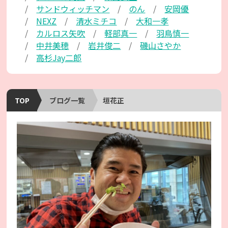
サンドウィッチマン
のん
安岡優
NEXZ
清水ミチコ
大和一孝
カルロス矢吹
軽部真一
羽鳥慎一
中井美穂
岩井俊二
磯山さやか
高杉Jay二郎
TOP
ブログ一覧
垣花正