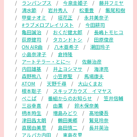
ランパンプス
今泉圭姫子
藤井フミヤ
清水節
岩井秀人
松重豊
飯尾和樹
甲斐ナオミ
垣花正
永井美奈子
#ラブメロプレイリスト
今田耕司
亀田誠治
おくだ健太郎
長嶋トモヒコ
荻原健司
タカンドトシ
田原俊彦
ON AIR曲
八木亜希子
潮田玲子
小島奈津子
倉持隆
アートテラー・とに～
佐藤治彦
内田雄基
井上ヨシマサ
海津亮
森野熊八
小笠原聖
馬場康夫
ATOM
天野千尋
大山くまお
根本聡子
スキップカウズ イマヤス
ぺこぱ
番組からのお知らせ
笠井信輔
三谷幸喜
由薫
鈴木保奈美
柄本時生
増島みどり
髙地優吾
津田昌太朗
鶴田美郷
鷲見玲奈
直居由美里
島田慎二
長井英治
アルパカ内田
東島衣里