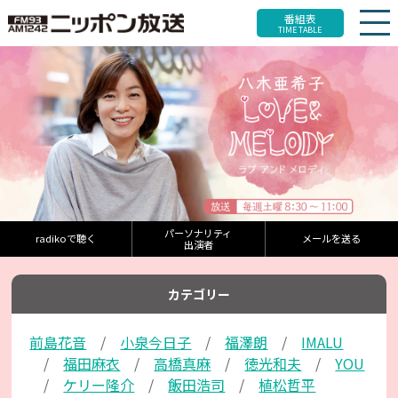
番組表
TIME TABLE
パーソナリティ
radikoで聴く
メールを送る
出演者
カテゴリー
前島花音
小泉今日子
福澤朗
IMALU
福田麻衣
高橋真麻
徳光和夫
YOU
ケリー隆介
飯田浩司
植松哲平