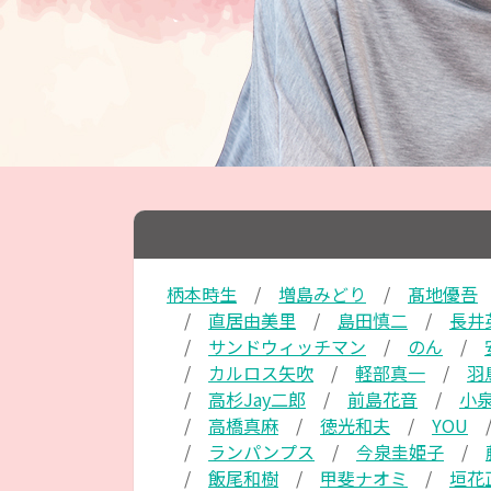
柄本時生
増島みどり
髙地優吾
直居由美里
島田慎二
長井
サンドウィッチマン
のん
カルロス矢吹
軽部真一
羽
高杉Jay二郎
前島花音
小
高橋真麻
徳光和夫
YOU
ランパンプス
今泉圭姫子
飯尾和樹
甲斐ナオミ
垣花