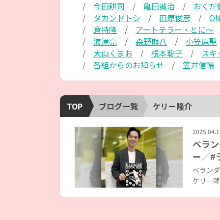
今田耕司
亀田誠治
おくだ
タカンドトシ
田原俊彦
ON
倉持隆
アートテラー・とに～
海津亮
森野熊八
小笠原聖
大山くまお
根本聡子
スキ
番組からのお知らせ
笠井信輔
TOP
ブログ一覧
ケリー隆介
2025.04.1
ベラン
ー／#
ベランダ
ケリー隆