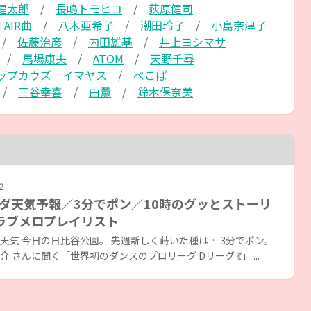
健太郎
長嶋トモヒコ
荻原健司
 AIR曲
八木亜希子
潮田玲子
小島奈津子
佐藤治彦
内田雄基
井上ヨシマサ
馬場康夫
ATOM
天野千尋
ップカウズ イマヤス
ぺこぱ
三谷幸喜
由薫
鈴木保奈美
2
ダ天気予報／3分でポン／10時のグッとストーリ
ラブメロプレイリスト
天気 今日の日比谷公園。 先週新しく蒔いた種は… 3分でポン。
介 さんに聞く「世界初のダンスのプロリーグ Dリーグ 💃」 ...