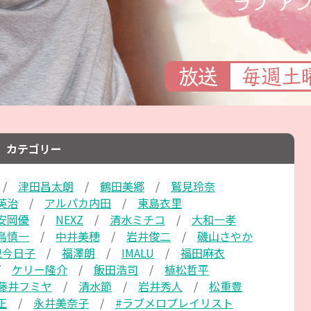
カテゴリー
津田昌太朗
鶴田美郷
鷲見玲奈
英治
アルパカ内田
東島衣里
安岡優
NEXZ
清水ミチコ
大和一孝
鳥慎一
中井美穂
岩井俊二
磯山さやか
泉今日子
福澤朗
IMALU
福田麻衣
ケリー隆介
飯田浩司
植松哲平
藤井フミヤ
清水節
岩井秀人
松重豊
正
永井美奈子
#ラブメロプレイリスト