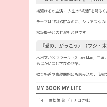
綾瀬はるか主演 、人生の“終活”を明る
テーマは“孤独死”なのに、シリアスなの
松坂慶子との共演も必見です。
『愛の、がっこう』（フジ・木
木村文乃×ラウール（Snow Man）
も温かい恋と学びの物語。
教育格差や毒親問題にも踏み込む、濃密
MY BOOK MY LIFE
「４」
青松輝
著 （ナナロク社）