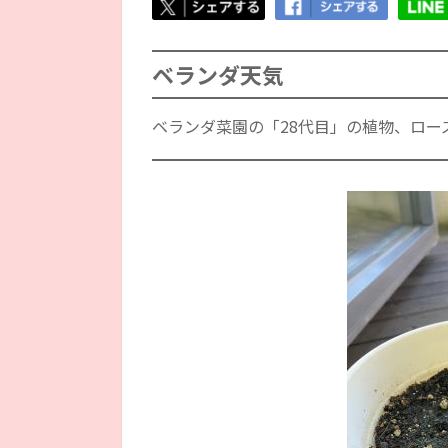
ベランダ天気
ベランダ菜園の「28代目」の植物、ロー