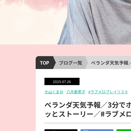
TOP
ブログ一覧
ベランダ天気予報／3分
2025.07.26
大山くまお
八木亜希子
#ラブメロプレイリスト
ベランダ天気予報／3分でポン／
ッとストーリー／#ラブメ