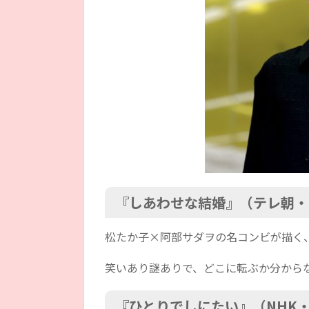
『しあわせな結婚』（テレ朝・
松たか子×阿部サダヲの名コンビが描く
笑いあり謎ありで、どこに転ぶか分から
『ひとりでしにたい』（NHK・