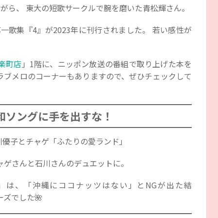
しながら、 東大の短歌サークルで腕を磨いた青松輝さん。
一歌集『4』が2023年に刊行されました。 若い感性が
楽町店
」1階に、ニッポン放送の番組で取り上げた本を
ラブメロのコーナーもありますので、ぜひチェックして
和ソングに手を出すな！
石川優子とチャゲ「ふたりの愛ランド」
ャゲさんと石川さんのデュエットに。
夏」は、「沖縄にココナッツはない」とNGが出た結
ズでした🌺